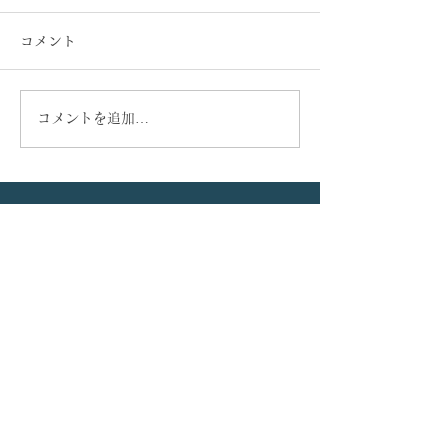
コメント
コメントを追加…
当科大学院生、泉 宜秀先
血液内科と産婦
生の学位論文が、国際学
期にわたり共同
術誌『Frontiers in Cell
めてきた『子宮
お問い合わせ
and Developmental
ロジェクト』に
Biology』(IF: 4.3) にアク
NHK ワールド
セプトされました。
れます