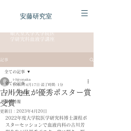
安藤研究室
順天堂大学大学院医
学研究科血液学講座
記事
全ての記事
t-hironaka
全ての記事
2023年4月17日
読了時間: 1分
古川先生が優秀ポスター賞
メディア掲載
受賞
講演情報
更新日：
2023年4月20日
2022年度大学院医学研究科博士課程ポ
スターセッションで血液内科の古川芳