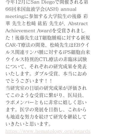
今年12月にSan Diegoで開催される第
66回米国血液学会(ASH) annual 
meetingに参加する大学院生の後藤 彩
華 先生と松崎 紘佑 先生が、Abstract 
Achievement Awardを受賞されまし
た！後藤先生はT細胞腫瘍に対する新規
CAR-T療法の開発、松崎先生はEBウイ
ルス関連リンパ腫に対するiPS細胞由来
ウイルス特異的CTL療法の非臨床試験
について、それぞれの研究成果を発表
いたします。ダブル受賞、本当におめ
でとうございます！！
当研究室の日頃の研究成果が評価され
てこのような受賞に繋がり、医局員、
ラボメンバーともに非常に嬉しく思い
ます。医学の発展を目指し、これから
も地道な努力を続けて研究を継続して
いきたいと思います。
https://www.hematology.org/awards