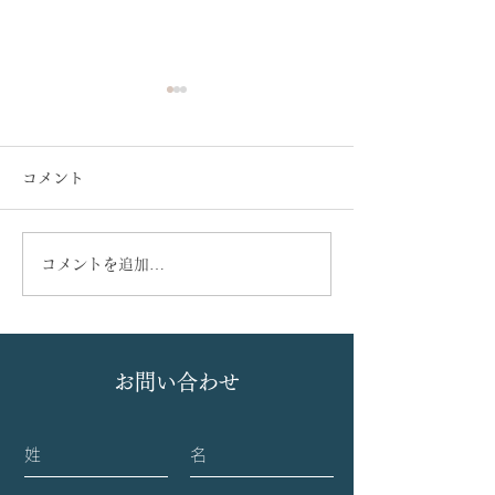
コメント
コメントを追加…
当科大学院生、泉 宜秀先
血液内科と産婦
生の学位論文が、国際学
期にわたり共同
術誌『Frontiers in Cell
めてきた『子宮
お問い合わせ
and Developmental
ロジェクト』に
Biology』(IF: 4.3) にアク
NHK ワールド
セプトされました。
れます