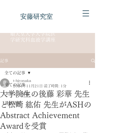
安藤研究室
順天堂大学大学院医
学研究科血液学講座
記事
全ての記事
t-hironaka
全ての記事
2024年11月21日
読了時間: 1分
大学院生の後藤 彩華 先生
メディア掲載
と松崎 紘佑 先生がASHの
講演情報
Abstract Achievement
Awardを受賞