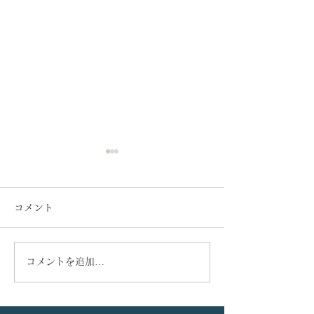
コメント
コメントを追加…
当科大学院生、泉 宜秀先
血液内科と産婦
生の学位論文が、国際学
期にわたり共同