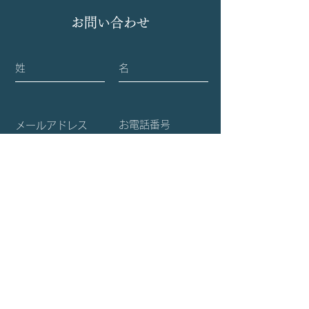
術誌『Frontiers in Cell
めてきた『子宮
お問い合わせ
and Developmental
ロジェクト』に
Biology』(IF: 4.3) にアク
NHK ワールド
セプトされました。
れます
送信