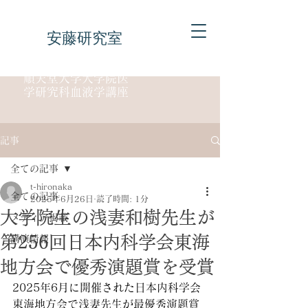
安藤研究室
順天堂大学大学院医
学研究科血液学講座
記事
全ての記事
t-hironaka
全ての記事
2025年6月26日
読了時間: 1分
大学院生の浅妻和樹先生が
メディア掲載
第256回日本内科学会東海
講演情報
地方会で優秀演題賞を受賞
2025年6月に開催された日本内科学会
東海地方会で浅妻先生が最優秀演題賞