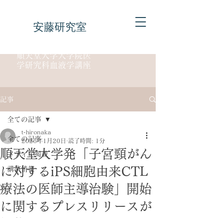
安藤研究室
順天堂大学大学院医
学研究科血液学講座
記事
全ての記事
t-hironaka
全ての記事
2025年1月20日
読了時間: 1分
順天堂大学発「子宮頸がん
メディア掲載
に対するiPS細胞由来CTL
講演情報
療法の医師主導治験」開始
に関するプレスリリースが