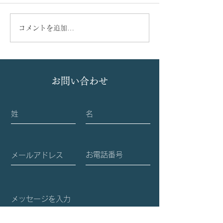
コメントを追加…
当科大学院生、泉 宜秀先
血液内科と産婦
生の学位論文が、国際学
期にわたり共同
術誌『Frontiers in Cell
めてきた『子宮
お問い合わせ
and Developmental
ロジェクト』に
Biology』(IF: 4.3) にアク
NHK ワールド
セプトされました。
れます