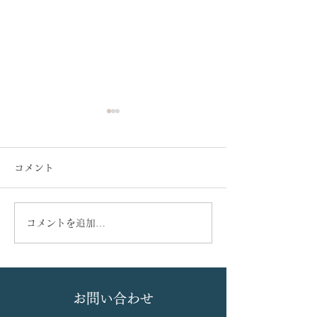
コメント
コメントを追加…
当科大学院生、泉 宜秀先
血液内科と産婦
生の学位論文が、国際学
期にわたり共同
術誌『Frontiers in Cell
めてきた『子宮
お問い合わせ
and Developmental
ロジェクト』に