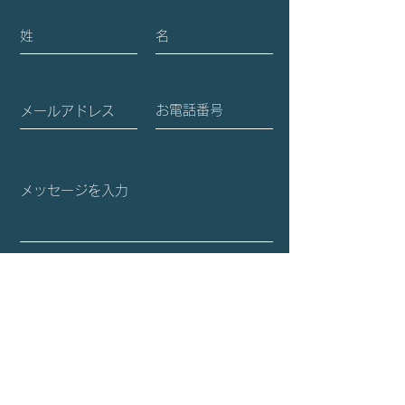
Biology』(IF: 4.3) にアク
NHK ワールド
セプトされました。
れます
送信