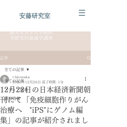
安藤研究室
順天堂大学大学院医
学研究科血液学講座
記事
全ての記事
t-hironaka
全ての記事
2023年12月26日
読了時間: 1分
12月22日の日本経済新聞朝
メディア掲載
刊にて「免疫細胞作りがん
講演情報
治療へ "iPS"にゲノム編
集」の記事が紹介されまし